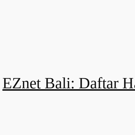
EZnet Bali: Daftar 