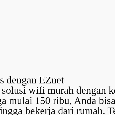
as dengan EZnet
solusi wifi murah dengan k
ga mulai 150 ribu, Anda bisa
ingga bekerja dari rumah. 