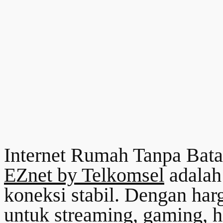
Internet Rumah Tanpa Bat
EZnet by Telkomsel
adalah 
koneksi stabil. Dengan har
untuk streaming, gaming, h