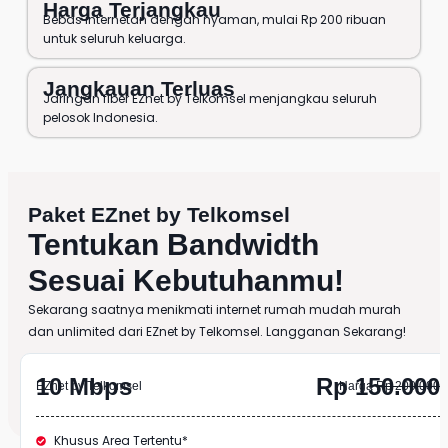
Harga Terjangkau
Bebas internetan dengan nyaman, mulai Rp 200 ribuan
untuk seluruh keluarga.
Jangkauan Terluas
Jaringan fiber EZnet by Telkomsel menjangkau seluruh
pelosok Indonesia.
Paket EZnet by Telkomsel
Tentukan Bandwidth
Sesuai Kebutuhanmu!
Sekarang saatnya menikmati internet rumah mudah murah
dan unlimited dari EZnet by Telkomsel. Langganan Sekarang!
10 Mbps
Rp 150.000
EZnet by Telkomsel
Harga
Rp 200.000
Khusus Area Tertentu*