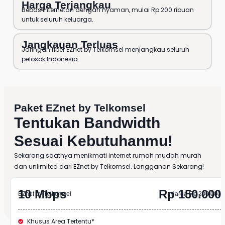
Harga Terjangkau
Bebas internetan dengan nyaman, mulai Rp 200 ribuan
untuk seluruh keluarga.
Jangkauan Terluas
Jaringan fiber EZnet by Telkomsel menjangkau seluruh
pelosok Indonesia.
Paket EZnet by Telkomsel
Tentukan Bandwidth
Sesuai Kebutuhanmu!
Sekarang saatnya menikmati internet rumah mudah murah
dan unlimited dari EZnet by Telkomsel. Langganan Sekarang!
10 Mbps
Rp 150.000
EZnet by Telkomsel
Harga
Rp 200.000
Khusus Area Tertentu*