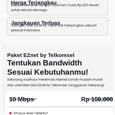
Harga Terjangkau
Bebas internetan dengan nyaman, mulai Rp 200 ribuan
untuk seluruh keluarga.
Jangkauan Terluas
Jaringan fiber EZnet by Telkomsel menjangkau seluruh
pelosok Indonesia.
Paket EZnet by Telkomsel
Tentukan Bandwidth
Sesuai Kebutuhanmu!
Sekarang saatnya menikmati internet rumah mudah murah
dan unlimited dari EZnet by Telkomsel. Langganan Sekarang!
10 Mbps
Rp 150.000
EZnet by Telkomsel
Harga
Rp 200.000
Khusus Area Tertentu*