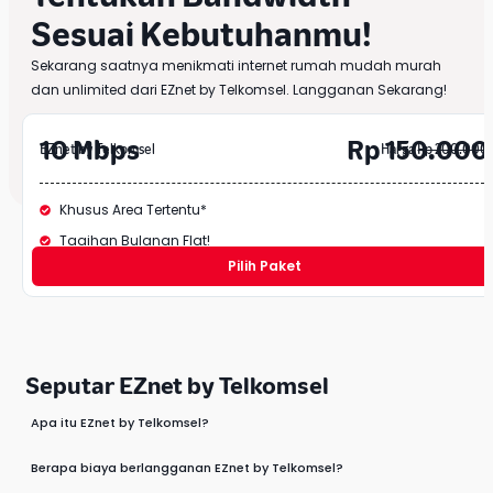
Sesuai Kebutuhanmu!
Sekarang saatnya menikmati internet rumah mudah murah
dan unlimited dari EZnet by Telkomsel. Langganan Sekarang!
10 Mbps
Rp 150.000
EZnet by Telkomsel
Harga
Rp 200.000
Khusus Area Tertentu*
Tagihan Bulanan Flat!
Pilih Paket
Seputar EZnet by Telkomsel
Apa itu EZnet by Telkomsel?
Berapa biaya berlangganan EZnet by Telkomsel?