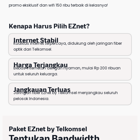
promo eksklusif dan wifi 150 ribu terbaik di kelasnya!
Kenapa Harus Pilih EZnet?
Internet Stabil
Kualitas internet terpercaya, didukung oleh jaringan fiber
optik dari Telkomsel.
Harga Terjangkau
Bebas internetan dengan nyaman, mulai Rp 200 ribuan
untuk seluruh keluarga.
Jangkauan Terluas
Jaringan fiber EZnet by Telkomsel menjangkau seluruh
pelosok Indonesia.
Paket EZnet by Telkomsel
Tentukan Bandwidth