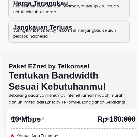
Harga Terjangkau
Bebas internetan dengan nyaman, mulai Rp 200 ribuan
untuk seluruh keluarga.
Jangkauan Terluas
Jaringan fiber EZnet by Telkomsel menjangkau seluruh
pelosok Indonesia.
Paket EZnet by Telkomsel
Tentukan Bandwidth
Sesuai Kebutuhanmu!
Sekarang saatnya menikmati internet rumah mudah murah
dan unlimited dari EZnet by Telkomsel. Langganan Sekarang!
10 Mbps
Rp 150.000
EZnet by Telkomsel
Harga
Rp 200.000
Khusus Area Tertentu*