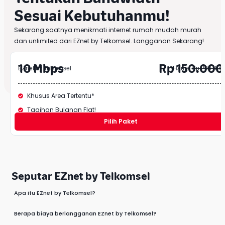
Sesuai Kebutuhanmu!
Sekarang saatnya menikmati internet rumah mudah murah
dan unlimited dari EZnet by Telkomsel. Langganan Sekarang!
10 Mbps
Rp 150.000
EZnet by Telkomsel
Harga
Rp 200.000
Khusus Area Tertentu*
Tagihan Bulanan Flat!
Pilih Paket
Seputar EZnet by Telkomsel
Apa itu EZnet by Telkomsel?
Berapa biaya berlangganan EZnet by Telkomsel?