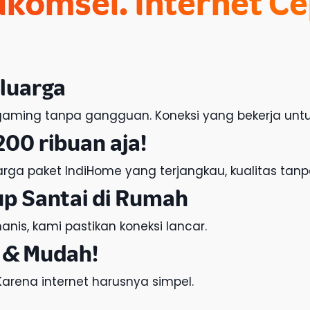
lkomsel
. Internet C
luarga
f, gaming tanpa gangguan. Koneksi yang bekerja unt
200 ribuan aja!
arga paket IndiHome
yang terjangkau, kualitas tan
up Santai di Rumah
nis, kami pastikan koneksi lancar.
 & Mudah!
 Karena internet harusnya simpel.