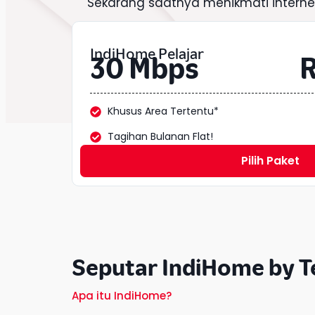
Sekarang saatnya menikmati intern
IndiHome Pelajar
30 Mbps
R
Khusus Area Tertentu*
Tagihan Bulanan Flat!
Pilih Paket
Seputar IndiHome by T
Apa itu IndiHome?