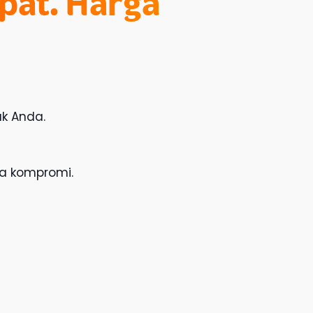
epat. Harga
uk Anda.
pa kompromi.