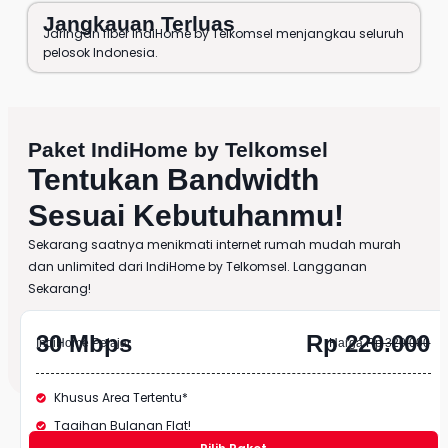
Jangkauan Terluas
Jaringan fiber IndiHome by Telkomsel menjangkau seluruh
pelosok Indonesia.
Paket IndiHome
by
Telkomsel
Tentukan Bandwidth
Sesuai Kebutuhanmu!
Sekarang saatnya menikmati internet rumah mudah murah
dan unlimited dari
IndiHome
by
Telkomsel
. Langganan
Sekarang!
30 Mbps
Rp 220.000
IndiHome Pelajar
Harga
Rp 320.000
Khusus Area Tertentu*
Tagihan Bulanan Flat!