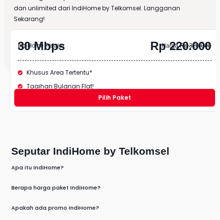
dan unlimited dari
IndiHome
by
Telkomsel
. Langganan
Sekarang!
30 Mbps
Rp 220.000
IndiHome Pelajar
Harga
Rp 320.000
Khusus Area Tertentu*
Tagihan Bulanan Flat!
Pilih Paket
Seputar IndiHome by Telkomsel
Apa itu IndiHome?
Berapa harga paket IndiHome?
Apakah ada promo IndiHome?