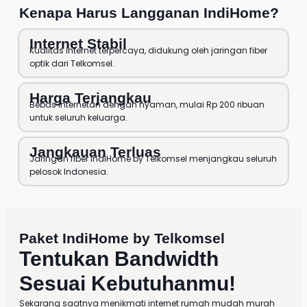
Kenapa Harus
Langganan IndiHome
?
Internet Stabil
Kualitas internet terpercaya, didukung oleh jaringan fiber
optik dari Telkomsel.
Harga Terjangkau
Bebas internetan dengan nyaman, mulai Rp 200 ribuan
untuk seluruh keluarga.
Jangkauan Terluas
Jaringan fiber IndiHome by Telkomsel menjangkau seluruh
pelosok Indonesia.
Paket IndiHome
by
Telkomsel
Tentukan Bandwidth
Sesuai Kebutuhanmu!
Sekarang saatnya menikmati internet rumah mudah murah