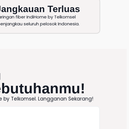
Jangkauan Terluas
aringan fiber IndiHome by Telkomsel
enjangkau seluruh pelosok Indonesia.
l
ebutuhanmu!
e
by
Telkomsel
. Langganan Sekarang!
Promo 
50 