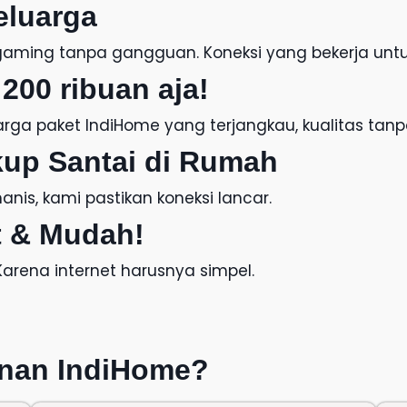
eluarga
f, gaming tanpa gangguan. Koneksi yang bekerja unt
200 ribuan aja!
arga paket IndiHome
yang terjangkau, kualitas tan
kup Santai di Rumah
nis, kami pastikan koneksi lancar.
 & Mudah!
 Karena internet harusnya simpel.
nan IndiHome
?