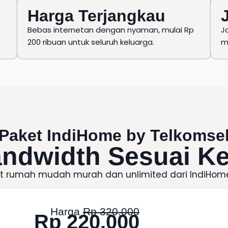
Harga Terjangkau
Bebas internetan dengan nyaman, mulai Rp
J
200 ribuan untuk seluruh keluarga.
m
Paket IndiHome
by
Telkomse
andwidth Sesuai K
et rumah mudah murah dan unlimited dari
IndiHom
Harga
Rp 320.000
Rp 220.000