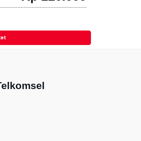
ket
Telkomsel