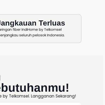
Jangkauan Terluas
aringan fiber IndiHome by Telkomsel
enjangkau seluruh pelosok Indonesia.
l
ebutuhanmu!
e
by
Telkomsel
. Langganan Sekarang!