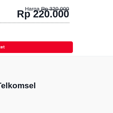
Harga
Rp 320.000
Rp 220.000
ket
Telkomsel