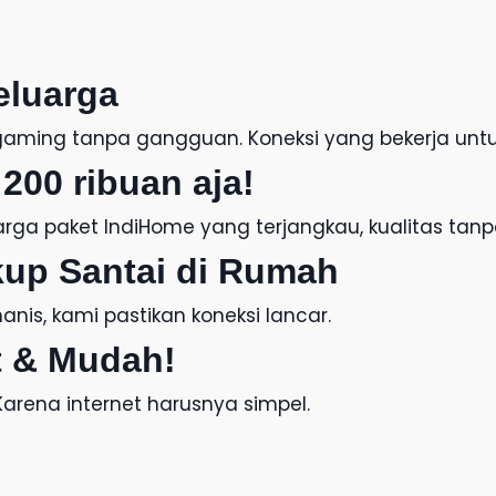
eluarga
f, gaming tanpa gangguan. Koneksi yang bekerja unt
200 ribuan aja!
arga paket IndiHome
yang terjangkau, kualitas tan
kup Santai di Rumah
nis, kami pastikan koneksi lancar.
 & Mudah!
 Karena internet harusnya simpel.