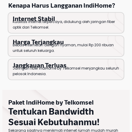
Kenapa Harus
Langganan IndiHome
?
Internet Stabil
Kualitas internet terpercaya, didukung oleh jaringan fiber
optik dari Telkomsel.
Harga Terjangkau
Bebas internetan dengan nyaman, mulai Rp 200 ribuan
untuk seluruh keluarga.
Jangkauan Terluas
Jaringan fiber IndiHome by Telkomsel menjangkau seluruh
pelosok Indonesia.
Paket IndiHome
by
Telkomsel
Tentukan Bandwidth
Sesuai Kebutuhanmu!
Sekarang saatnya menikmati internet rumah mudah murah