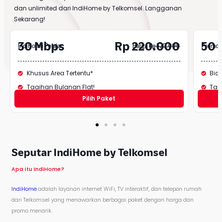
dan unlimited dari
IndiHome
by
Telkomsel
. Langganan
Sekarang!
30 Mbps
Rp 220.000
50 
IndiHome Pelajar
Harga
Rp 320.000
Promo 
Khusus Area Tertentu*
Bia
Tagihan Bulanan Flat!
Tag
Pilih Paket
Seputar IndiHome by Telkomsel
Apa itu IndiHome?
IndiHome
adalah layanan internet WiFi, TV interaktif, dan telepon rumah
dari Telkomsel yang menawarkan berbagai paket dengan harga dan
promo menarik.