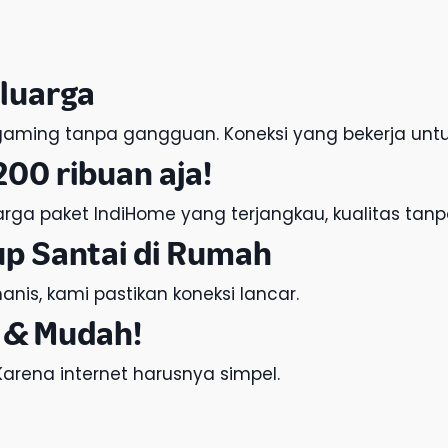
luarga
f, gaming tanpa gangguan. Koneksi yang bekerja unt
200 ribuan aja!
arga paket IndiHome
yang terjangkau, kualitas tan
up Santai di Rumah
nis, kami pastikan koneksi lancar.
 & Mudah!
 Karena internet harusnya simpel.