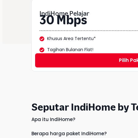
IndiHome Pelajar
30 Mbps
Khusus Area Tertentu*
Tagihan Bulanan Flat!
Pilih Pa
Seputar IndiHome by T
Apa itu IndiHome?
Berapa harga paket IndiHome?