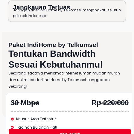
Jangkauan Terluas
Jaringan fiber IndiHome by Telkomsel menjangkau seluruh
pelosok Indonesia.
Paket IndiHome
by
Telkomsel
Tentukan Bandwidth
Sesuai Kebutuhanmu!
Sekarang saatnya menikmati internet rumah mudah murah
dan unlimited dari
IndiHome
by
Telkomsel
. Langganan
Sekarang!
30 Mbps
Rp 220.000
IndiHome Pelajar
Harga
Rp 320.000
Khusus Area Tertentu*
Tagihan Bulanan Flat!