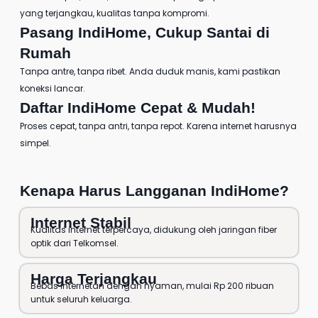
yang terjangkau, kualitas tanpa kompromi.
Pasang IndiHome
, Cukup Santai di
Rumah
Tanpa antre, tanpa ribet. Anda duduk manis, kami pastikan
koneksi lancar.
Daftar IndiHome
Cepat & Mudah!
Proses cepat, tanpa antri, tanpa repot. Karena internet harusnya
simpel.
Kenapa Harus
Langganan IndiHome
?
Internet Stabil
Kualitas internet terpercaya, didukung oleh jaringan fiber
optik dari Telkomsel.
Harga Terjangkau
Bebas internetan dengan nyaman, mulai Rp 200 ribuan
untuk seluruh keluarga.