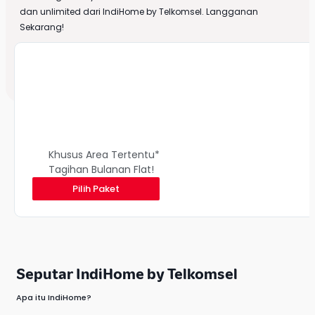
dan unlimited dari
IndiHome
by
Telkomsel
. Langganan
Sekarang!
IndiHome Pelajar
30 Mbps
Harga
Rp 320.000
Rp 220.000
Khusus Area Tertentu*
Tagihan Bulanan Flat!
Pilih Paket
Seputar IndiHome by Telkomsel
Apa itu IndiHome?