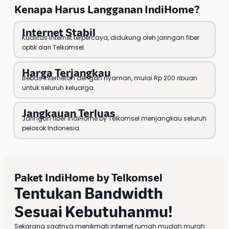
Kenapa Harus
Langganan IndiHome
?
Internet Stabil
Kualitas internet terpercaya, didukung oleh jaringan fiber
optik dari Telkomsel.
Harga Terjangkau
Bebas internetan dengan nyaman, mulai Rp 200 ribuan
untuk seluruh keluarga.
Jangkauan Terluas
Jaringan fiber IndiHome by Telkomsel menjangkau seluruh
pelosok Indonesia.
Paket IndiHome
by
Telkomsel
Tentukan Bandwidth
Sesuai Kebutuhanmu!
Sekarang saatnya menikmati internet rumah mudah murah