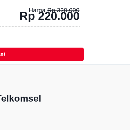
Harga
Rp 320.000
Rp 220.000
ket
Telkomsel