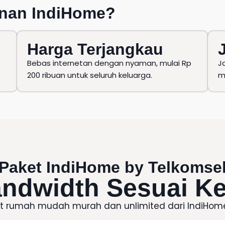
nan IndiHome
?
Harga Terjangkau
Bebas internetan dengan nyaman, mulai Rp
J
200 ribuan untuk seluruh keluarga.
m
Paket IndiHome
by
Telkomse
andwidth Sesuai K
et rumah mudah murah dan unlimited dari
IndiHom