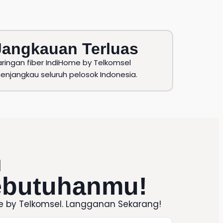
Jangkauan Terluas
aringan fiber IndiHome by Telkomsel
enjangkau seluruh pelosok Indonesia.
l
ebutuhanmu!
e
by
Telkomsel
. Langganan Sekarang!