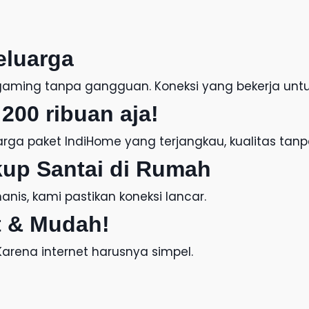
eluarga
f, gaming tanpa gangguan. Koneksi yang bekerja unt
200 ribuan aja!
arga paket IndiHome
yang terjangkau, kualitas tan
kup Santai di Rumah
nis, kami pastikan koneksi lancar.
 & Mudah!
 Karena internet harusnya simpel.