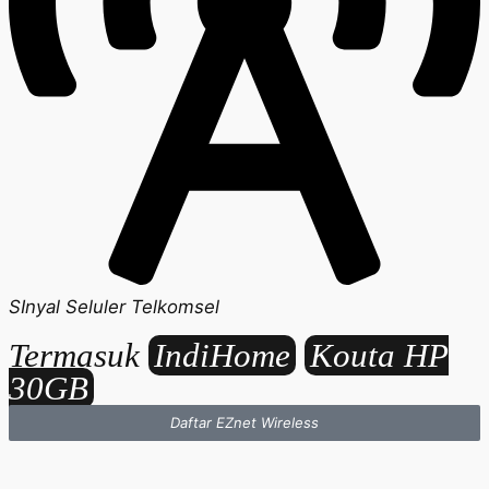
SInyal Seluler Telkomsel
Termasuk
IndiHome
Kouta HP
30GB
Daftar EZnet Wireless